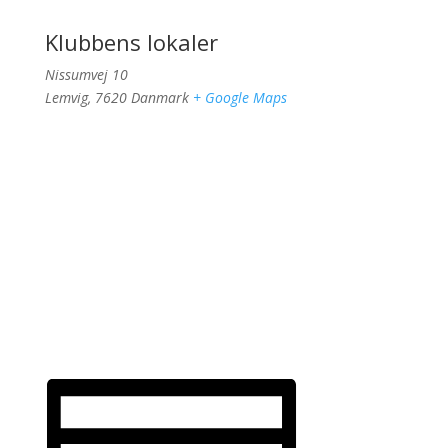
Klubbens lokaler
Nissumvej 10
Lemvig
,
7620
Danmark
+ Google Maps