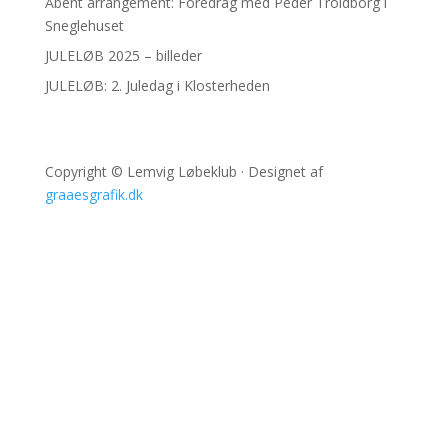
Åbent arrangement: Foredrag med Peder Troldborg i
Sneglehuset
JULELØB 2025 – billeder
JULELØB: 2. Juledag i Klosterheden
Copyright © Lemvig Løbeklub · Designet af
graaesgrafik.dk