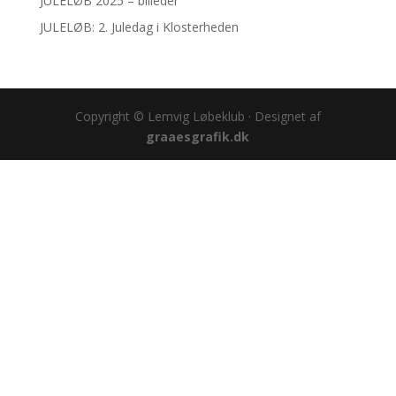
JULELØB 2025 – billeder
JULELØB: 2. Juledag i Klosterheden
Copyright © Lemvig Løbeklub · Designet af
graaesgrafik.dk