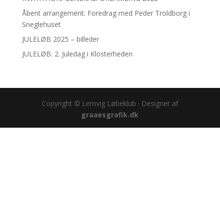
Åbent arrangement: Foredrag med Peder Troldborg i
Sneglehuset
JULELØB 2025 – billeder
JULELØB: 2. Juledag i Klosterheden
Copyright © Lemvig Løbeklub · Designet af
graaesgrafik.dk