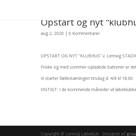
Opstart og nyt “klubh
aug 2, 2020
|
0 Kommentarer
OPSTART OG NYT “KLUBHUS” v. Lemvig STADI
Friske og med sommer-opladede batterier er det v
Vi starter fællestæningen tirsdag d. 4/8 kl 18.00.
VIGTIGT: I de kommende måneder vil løbeklubben 
Copyright © Lemvig Løbeklub · Designet af
graa