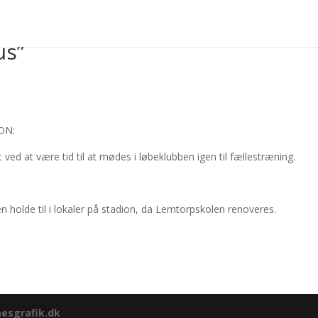
us”
ON:
ed at være tid til at mødes i løbeklubben igen til fællestræning.
holde til i lokaler på stadion, da Lemtorpskolen renoveres.
esgrafik.dk