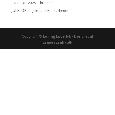
JULELØB 2025 – billeder
JULELØB: 2. Juledag i Klosterheden
Copyright © Lemvig Løbeklub · Designet af
graaesgrafik.dk